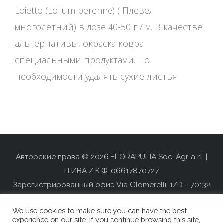
Loietto (Lolium perenne) ( Плевел
многолетний) в дозе 40-50 г / м. В качестве
альтернативы, окраска ковра
специальными продуктами. По
необходимости удалять сухие листья.
Авторские права © 2026 FLORAPULIA Soc. Agr. a r.l. |
П.ИВА / К.Ф. 06617870727
Зарегистрированный офис Via Glomerelli, 1/D - 70132
BARI, IT
We use cookies to make sure you can have the best
При поддержке
Studi Web S.r.l.
experience on our site. If you continue browsing this site,